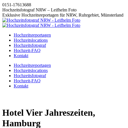
Zum
0151-17613688
Inhalt
Hochzeitsfotograf NRW – Leifhelm Foto
springen
Exklusive Hochzeitsreportagen für NRW, Ruhrgebiet, Münsterland
Hochzeitsreportagen
Hochzeitslocations
Hochzeitsfotograf
Hochzeit-FAQ
Kontakt
Instagram
Facebook
Pinterest
X
Hochzeitsreportagen
page
page
page
page
Hochzeitslocations
opens
opens
opens
opens
Hochzeitsfotograf
in
in
in
in
Hochzeit-FAQ
new
new
new
new
Kontakt
window
window
window
window
Hotel Vier Jahreszeiten,
Hamburg