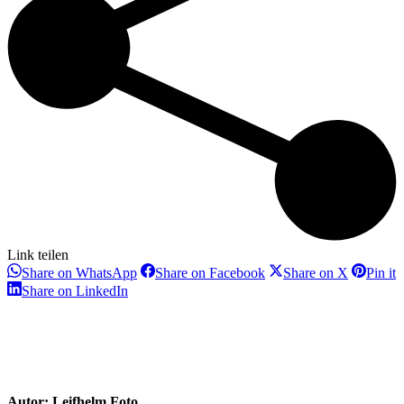
Link teilen
Share
Share
Share
S
Share on WhatsApp
Share on Facebook
Share on X
Pin it
on
on
on
o
Share
Share on LinkedIn
WhatsApp
Facebook
X
P
on
LinkedIn
Autor:
Leifhelm Foto