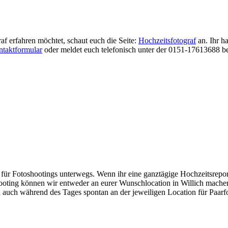
f erfahren möchtet, schaut euch die Seite:
Hochzeitsfotograf
an. Ihr h
taktformular
oder meldet euch telefonisch unter der 0151-17613688 bei
 für Fotoshootings unterwegs. Wenn ihr eine ganztägige Hochzeitsrepo
oting können wir entweder an eurer Wunschlocation in Willich machen
 auch während des Tages spontan an der jeweiligen Location für Paarfot