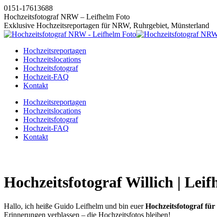
Zum
0151-17613688
Inhalt
Hochzeitsfotograf NRW – Leifhelm Foto
springen
Exklusive Hochzeitsreportagen für NRW, Ruhrgebiet, Münsterland
Hochzeitsreportagen
Hochzeitslocations
Hochzeitsfotograf
Hochzeit-FAQ
Kontakt
Instagram
Facebook
Pinterest
X
Hochzeitsreportagen
page
page
page
page
Hochzeitslocations
opens
opens
opens
opens
Hochzeitsfotograf
in
in
in
in
Hochzeit-FAQ
new
new
new
new
Kontakt
window
window
window
window
Hochzeitsfotograf Willich | Lei
Hallo, ich heiße Guido Leifhelm und bin euer
Hochzeitsfotograf für 
Erinnerungen verblassen – die Hochzeitsfotos bleiben!