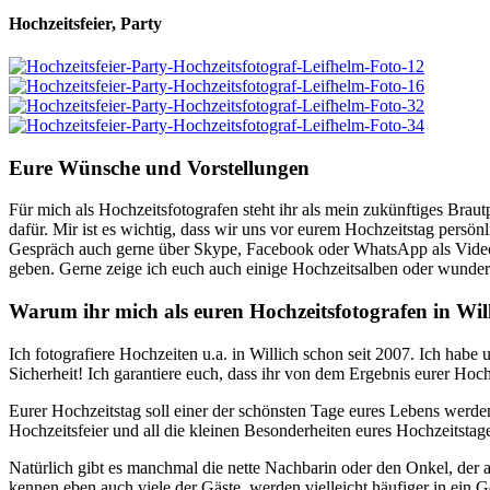
Hochzeitsfeier, Party
Eure Wünsche und Vorstellungen
Für mich als Hochzeitsfotografen steht ihr als mein zukünftiges Braut
dafür. Mir ist es wichtig, dass wir uns vor eurem Hochzeitstag persön
Gespräch auch gerne über Skype, Facebook oder WhatsApp als Videok
geben. Gerne zeige ich euch auch einige Hochzeitsalben oder wundersc
Warum ihr mich als euren Hochzeitsfotografen in Will
Ich fotografiere Hochzeiten u.a. in Willich schon seit 2007. Ich habe
Sicherheit! Ich garantiere euch, dass ihr von dem Ergebnis eurer Hochz
Eurer Hochzeitstag soll einer der schönsten Tage eures Lebens werde
Hochzeitsfeier und all die kleinen Besonderheiten eures Hochzeitstag
Natürlich gibt es manchmal die nette Nachbarin oder den Onkel, de
kennen eben auch viele der Gäste, werden vielleicht häufiger in ei