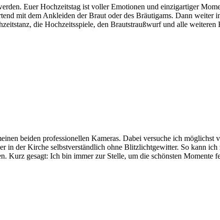
werden. Euer Hochzeitstag ist voller Emotionen und einzigartiger Momen
artend mit dem Ankleiden der Braut oder des Bräutigams. Dann weiter in
eitstanz, die Hochzeitsspiele, den Brautstraußwurf und alle weiteren Hi
meinen beiden professionellen Kameras. Dabei versuche ich möglichst v
er in der Kirche selbstverständlich ohne Blitzlichtgewitter. So kann ic
n. Kurz gesagt: Ich bin immer zur Stelle, um die schönsten Momente fes