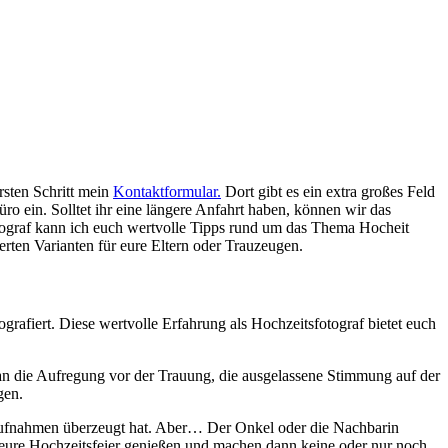
rsten Schritt mein
Kontaktformular.
Dort gibt es ein extra großes Feld
ro ein. Solltet ihr eine längere Anfahrt haben, können wir das
ograf kann ich euch wertvolle Tipps rund um das Thema Hocheit
erten Varianten für eure Eltern oder Trauzeugen.
grafiert. Diese wertvolle Erfahrung als Hochzeitsfotograf bietet euch
 an die Aufregung vor der Trauung, die ausgelassene Stimmung auf der
gen.
saufnahmen überzeugt hat. Aber… Der Onkel oder die Nachbarin
 eure Hochzeitsfeier genießen und machen dann keine oder nur noch