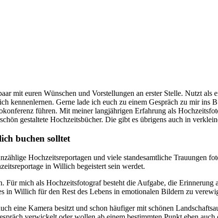
paar mit euren Wünschen und Vorstellungen an erster Stelle. Nutzt als e
lich kennenlernen. Gerne lade ich euch zu einem Gespräch zu mir ins Bü
onferenz führen. Mit meiner langjährigen Erfahrung als Hochzeitsfot
hön gestaltete Hochzeitsbücher. Die gibt es übrigens auch in verklein
ich buchen solltet
 unzählige Hochzeitsreportagen und viele standesamtliche Trauungen foto
eitsreportage in Willich begeistert sein werdet.
n. Für mich als Hochzeitsfotograf besteht die Aufgabe, die Erinnerung
es in Willich für den Rest des Lebens in emotionalen Bildern zu verewi
r auch eine Kamera besitzt und schon häufiger mit schönen Landschaft
n Gespräch verwickelt oder wollen ab einem bestimmten Punkt eben auch