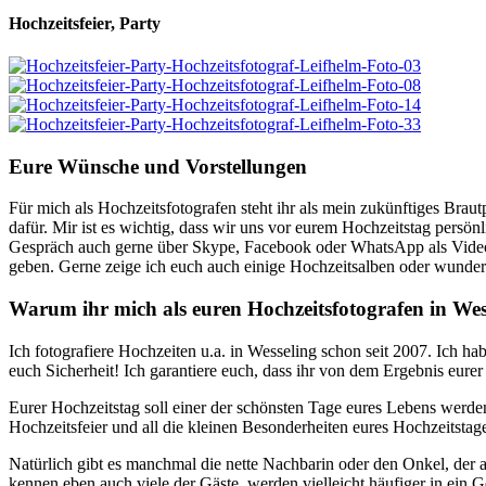
Hochzeitsfeier, Party
Eure Wünsche und Vorstellungen
Für mich als Hochzeitsfotografen steht ihr als mein zukünftiges Braut
dafür. Mir ist es wichtig, dass wir uns vor eurem Hochzeitstag persön
Gespräch auch gerne über Skype, Facebook oder WhatsApp als Videok
geben. Gerne zeige ich euch auch einige Hochzeitsalben oder wundersc
Warum ihr mich als euren Hochzeitsfotografen in Wess
Ich fotografiere Hochzeiten u.a. in Wesseling schon seit 2007. Ich ha
euch Sicherheit! Ich garantiere euch, dass ihr von dem Ergebnis eurer
Eurer Hochzeitstag soll einer der schönsten Tage eures Lebens werde
Hochzeitsfeier und all die kleinen Besonderheiten eures Hochzeitstag
Natürlich gibt es manchmal die nette Nachbarin oder den Onkel, de
kennen eben auch viele der Gäste, werden vielleicht häufiger in ei