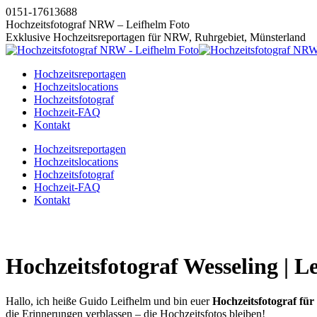
Zum
0151-17613688
Inhalt
Hochzeitsfotograf NRW – Leifhelm Foto
springen
Exklusive Hochzeitsreportagen für NRW, Ruhrgebiet, Münsterland
Hochzeitsreportagen
Hochzeitslocations
Hochzeitsfotograf
Hochzeit-FAQ
Kontakt
Instagram
Facebook
Pinterest
X
Hochzeitsreportagen
page
page
page
page
Hochzeitslocations
opens
opens
opens
opens
Hochzeitsfotograf
in
in
in
in
Hochzeit-FAQ
new
new
new
new
Kontakt
window
window
window
window
Hochzeitsfotograf Wesseling | L
Hallo, ich heiße Guido Leifhelm und bin euer
Hochzeitsfotograf für
die Erinnerungen verblassen – die Hochzeitsfotos bleiben!