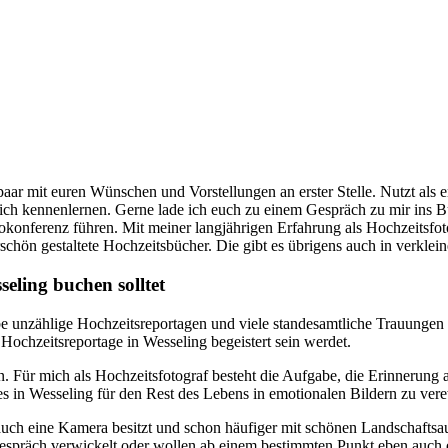
paar mit euren Wünschen und Vorstellungen an erster Stelle. Nutzt als e
lich kennenlernen. Gerne lade ich euch zu einem Gespräch zu mir ins Bü
onferenz führen. Mit meiner langjährigen Erfahrung als Hochzeitsfot
hön gestaltete Hochzeitsbücher. Die gibt es übrigens auch in verklein
eling buchen solltet
be unzählige Hochzeitsreportagen und viele standesamtliche Trauungen f
 Hochzeitsreportage in Wesseling begeistert sein werdet.
n. Für mich als Hochzeitsfotograf besteht die Aufgabe, die Erinnerung
es in Wesseling für den Rest des Lebens in emotionalen Bildern zu ver
r auch eine Kamera besitzt und schon häufiger mit schönen Landschaft
n Gespräch verwickelt oder wollen ab einem bestimmten Punkt eben auch