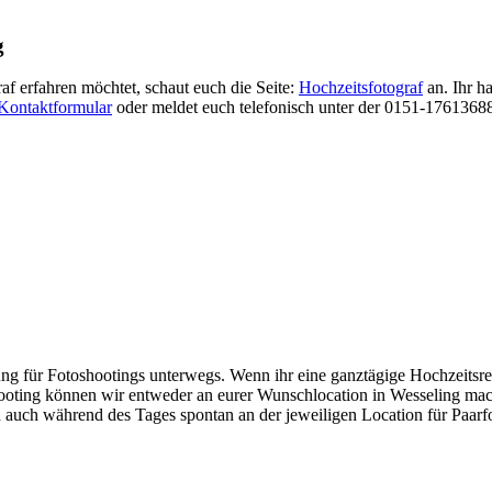
g
f erfahren möchtet, schaut euch die Seite:
Hochzeitsfotograf
an. Ihr h
Kontaktformular
oder meldet euch telefonisch unter der 0151-17613688 
ung für Fotoshootings unterwegs. Wenn ihr eine ganztägige Hochzeitsr
oting können wir entweder an eurer Wunschlocation in Wesseling mac
 auch während des Tages spontan an der jeweiligen Location für Paarfot