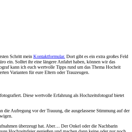
rsten Schritt mein
Kontaktformular.
Dort gibt es ein extra großes Feld
ro ein. Solltet ihr eine längere Anfahrt haben, können wir das
ograf kann ich euch wertvolle Tipps rund um das Thema Hocheit
erten Varianten für eure Eltern oder Trauzeugen.
otografiert. Diese wertvolle Erfahrung als Hochzeitsfotograf bietet
 an die Aufregung vor der Trauung, die ausgelassene Stimmung auf der
ewigen.
saufnahmen überzeugt hat. Aber… Der Onkel oder die Nachbarin
 eure Hochzeitsfeier genießen und machen dann keine oder nur noch