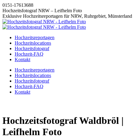
Zum
0151-17613688
Inhalt
Hochzeitsfotograf NRW – Leifhelm Foto
springen
Exklusive Hochzeitsreportagen für NRW, Ruhrgebiet, Münsterland
Hochzeitsreportagen
Hochzeitslocations
Hochzeitsfotograf
Hochzeit-FAQ
Kontakt
Instagram
Facebook
Pinterest
X
Hochzeitsreportagen
page
page
page
page
Hochzeitslocations
opens
opens
opens
opens
Hochzeitsfotograf
in
in
in
in
Hochzeit-FAQ
new
new
new
new
Kontakt
window
window
window
window
Hochzeitsfotograf Waldbröl |
Leifhelm Foto