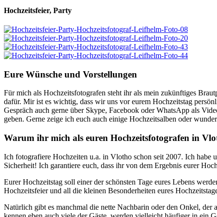
Hochzeitsfeier, Party
Eure Wünsche und Vorstellungen
Für mich als Hochzeitsfotografen steht ihr als mein zukünftiges Braut
dafür. Mir ist es wichtig, dass wir uns vor eurem Hochzeitstag persön
Gespräch auch gerne über Skype, Facebook oder WhatsApp als Videok
geben. Gerne zeige ich euch auch einige Hochzeitsalben oder wundersc
Warum ihr mich als euren Hochzeitsfotografen in Vlot
Ich fotografiere Hochzeiten u.a. in Vlotho schon seit 2007. Ich habe 
Sicherheit! Ich garantiere euch, dass ihr von dem Ergebnis eurer Hoch
Eurer Hochzeitstag soll einer der schönsten Tage eures Lebens werde
Hochzeitsfeier und all die kleinen Besonderheiten eures Hochzeitstag
Natürlich gibt es manchmal die nette Nachbarin oder den Onkel, de
kennen eben auch viele der Gäste, werden vielleicht häufiger in ei