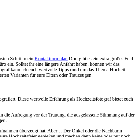
rsten Schritt mein
Kontaktformular.
Dort gibt es ein extra großes Feld
ro ein. Solltet ihr eine längere Anfahrt haben, können wir das
ograf kann ich euch wertvolle Tipps rund um das Thema Hocheit
erten Varianten für eure Eltern oder Trauzeugen.
grafiert. Diese wertvolle Erfahrung als Hochzeitsfotograf bietet euch
 an die Aufregung vor der Trauung, die ausgelassene Stimmung auf der
gen.
saufnahmen überzeugt hat. Aber… Der Onkel oder die Nachbarin
 eure Hochzeitsfeier genießen und machen dann keine oder nur noch