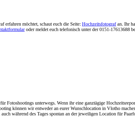
f erfahren möchtet, schaut euch die Seite:
Hochzeitsfotograf
an. Ihr h
taktformular
oder meldet euch telefonisch unter der 0151-17613688 bei
 für Fotoshootings unterwegs. Wenn ihr eine ganztägige Hochzeitsrepo
oting können wir entweder an eurer Wunschlocation in Vlotho machen
 auch während des Tages spontan an der jeweiligen Location für Paarfot