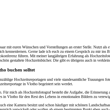
paar mit euren Wünschen und Vorstellungen an erster Stelle. Nutzt als e
lich kennenlernen. Gerne lade ich euch zu einem Gespräch zu mir ins Bü
onferenz führen. Mit meiner langjährigen Erfahrung als Hochzeitsfot
hön gestaltete Hochzeitsbücher. Die gibt es übrigens auch in verklein
ho buchen solltet
unzählige Hochzeitsreportagen und viele standesamtliche Trauungen foto
zeitsreportage in Vlotho begeistert sein werdet.
n. Für mich als Hochzeitsfotograf besteht die Aufgabe, die Erinnerung
es in Vlotho für den Rest des Lebens in emotionalen Bildern zu verewi
r auch eine Kamera besitzt und schon häufiger mit schönen Landschaft
n Gespräch verwickelt oder wollen ab einem bestimmten Punkt eben auch