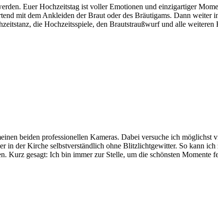
erden. Euer Hochzeitstag ist voller Emotionen und einzigartiger Momen
artend mit dem Ankleiden der Braut oder des Bräutigams. Dann weiter in
eitstanz, die Hochzeitsspiele, den Brautstraußwurf und alle weiteren Hi
meinen beiden professionellen Kameras. Dabei versuche ich möglichst v
er in der Kirche selbstverständlich ohne Blitzlichtgewitter. So kann ic
n. Kurz gesagt: Ich bin immer zur Stelle, um die schönsten Momente fes