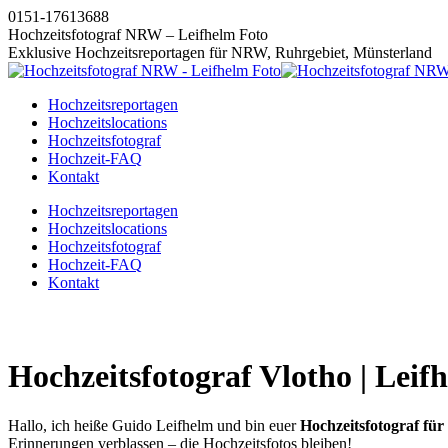
Zum
0151-17613688
Inhalt
Hochzeitsfotograf NRW – Leifhelm Foto
springen
Exklusive Hochzeitsreportagen für NRW, Ruhrgebiet, Münsterland
Hochzeitsreportagen
Hochzeitslocations
Hochzeitsfotograf
Hochzeit-FAQ
Kontakt
Instagram
Facebook
Pinterest
X
Hochzeitsreportagen
page
page
page
page
Hochzeitslocations
opens
opens
opens
opens
Hochzeitsfotograf
in
in
in
in
Hochzeit-FAQ
new
new
new
new
Kontakt
window
window
window
window
Hochzeitsfotograf Vlotho | Leif
Hallo, ich heiße Guido Leifhelm und bin euer
Hochzeitsfotograf für
Erinnerungen verblassen – die Hochzeitsfotos bleiben!