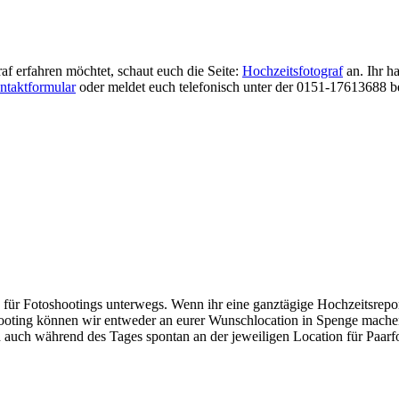
f erfahren möchtet, schaut euch die Seite:
Hochzeitsfotograf
an. Ihr h
ntaktformular
oder meldet euch telefonisch unter der 0151-17613688 be
 für Fotoshootings unterwegs. Wenn ihr eine ganztägige Hochzeitsrep
ooting können wir entweder an eurer Wunschlocation in Spenge machen
 auch während des Tages spontan an der jeweiligen Location für Paarfot