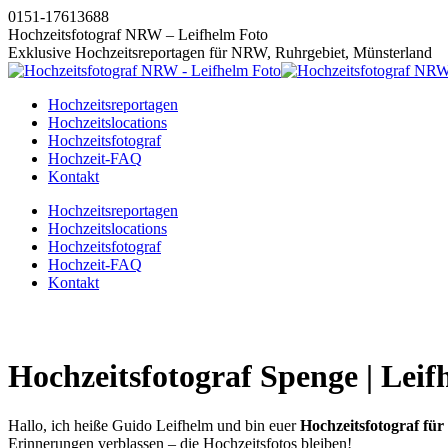
Zum
0151-17613688
Inhalt
Hochzeitsfotograf NRW – Leifhelm Foto
springen
Exklusive Hochzeitsreportagen für NRW, Ruhrgebiet, Münsterland
Hochzeitsreportagen
Hochzeitslocations
Hochzeitsfotograf
Hochzeit-FAQ
Kontakt
Instagram
Facebook
Pinterest
X
Hochzeitsreportagen
page
page
page
page
Hochzeitslocations
opens
opens
opens
opens
Hochzeitsfotograf
in
in
in
in
Hochzeit-FAQ
new
new
new
new
Kontakt
window
window
window
window
Hochzeitsfotograf Spenge | Leif
Hallo, ich heiße Guido Leifhelm und bin euer
Hochzeitsfotograf für
Erinnerungen verblassen – die Hochzeitsfotos bleiben!