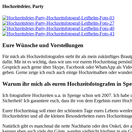
Hochzeitsfeier, Party
Eure Wünsche und Vorstellungen
Für mich als Hochzeitsfotografen steht ihr als mein zukünftiges Braut
dafür. Mir ist es wichtig, dass wir uns vor eurem Hochzeitstag persön
Gespräch auch gerne über Skype, Facebook oder WhatsApp als Videok
geben. Gerne zeige ich euch auch einige Hochzeitsalben oder wundersc
Warum ihr mich als euren Hochzeitsfotografen in Spe
Ich fotografiere Hochzeiten u.a. in Spenge schon seit 2007. Ich habe 
Sicherheit! Ich garantiere euch, dass ihr von dem Ergebnis eurer Hoch
Eurer Hochzeitstag soll einer der schönsten Tage eures Lebens werde
Hochzeitsfeier und all die kleinen Besonderheiten eures Hochzeitsta
Natürlich gibt es manchmal die nette Nachbarin oder den Onkel, de
kennen eben auch viele der Gäste, werden vielleicht häufiger in ei