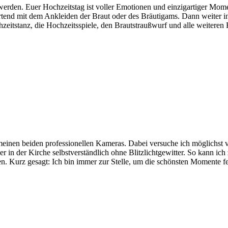
werden. Euer Hochzeitstag ist voller Emotionen und einzigartiger Momen
artend mit dem Ankleiden der Braut oder des Bräutigams. Dann weiter in
eitstanz, die Hochzeitsspiele, den Brautstraußwurf und alle weiteren Hi
meinen beiden professionellen Kameras. Dabei versuche ich möglichst v
er in der Kirche selbstverständlich ohne Blitzlichtgewitter. So kann ic
n. Kurz gesagt: Ich bin immer zur Stelle, um die schönsten Momente fes