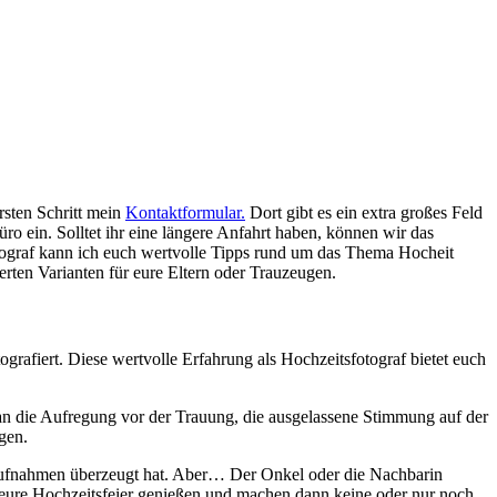
rsten Schritt mein
Kontaktformular.
Dort gibt es ein extra großes Feld
ro ein. Solltet ihr eine längere Anfahrt haben, können wir das
ograf kann ich euch wertvolle Tipps rund um das Thema Hocheit
erten Varianten für eure Eltern oder Trauzeugen.
grafiert. Diese wertvolle Erfahrung als Hochzeitsfotograf bietet euch
 an die Aufregung vor der Trauung, die ausgelassene Stimmung auf der
gen.
saufnahmen überzeugt hat. Aber… Der Onkel oder die Nachbarin
 eure Hochzeitsfeier genießen und machen dann keine oder nur noch