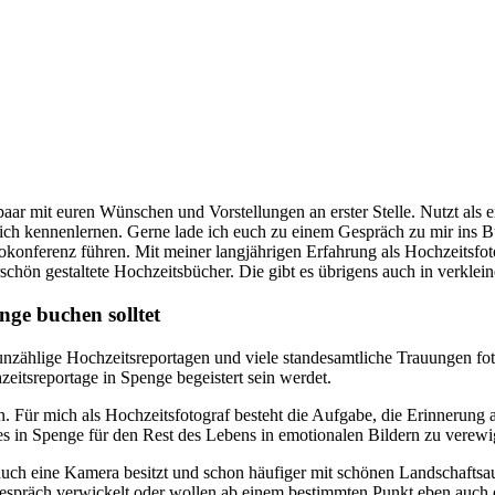
paar mit euren Wünschen und Vorstellungen an erster Stelle. Nutzt als e
lich kennenlernen. Gerne lade ich euch zu einem Gespräch zu mir ins Bü
onferenz führen. Mit meiner langjährigen Erfahrung als Hochzeitsfot
hön gestaltete Hochzeitsbücher. Die gibt es übrigens auch in verklein
nge buchen solltet
unzählige Hochzeitsreportagen und viele standesamtliche Trauungen foto
zeitsreportage in Spenge begeistert sein werdet.
n. Für mich als Hochzeitsfotograf besteht die Aufgabe, die Erinnerung
ges in Spenge für den Rest des Lebens in emotionalen Bildern zu verewi
r auch eine Kamera besitzt und schon häufiger mit schönen Landschaft
n Gespräch verwickelt oder wollen ab einem bestimmten Punkt eben auch