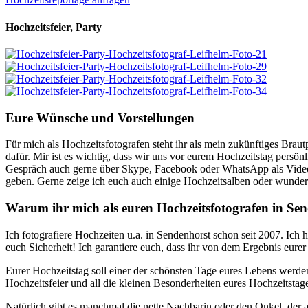
Hochzeitsfeier, Party
Eure Wünsche und Vorstellungen
Für mich als Hochzeitsfotografen steht ihr als mein zukünftiges Braut
dafür. Mir ist es wichtig, dass wir uns vor eurem Hochzeitstag persön
Gespräch auch gerne über Skype, Facebook oder WhatsApp als Videok
geben. Gerne zeige ich euch auch einige Hochzeitsalben oder wundersc
Warum ihr mich als euren Hochzeitsfotografen in Sen
Ich fotografiere Hochzeiten u.a. in Sendenhorst schon seit 2007. Ich 
euch Sicherheit! Ich garantiere euch, dass ihr von dem Ergebnis eurer
Eurer Hochzeitstag soll einer der schönsten Tage eures Lebens werde
Hochzeitsfeier und all die kleinen Besonderheiten eures Hochzeitstag
Natürlich gibt es manchmal die nette Nachbarin oder den Onkel, de