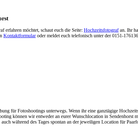
orst
f erfahren möchtet, schaut euch die Seite:
Hochzeitsfotograf
an. Ihr h
in
Kontaktformular
oder meldet euch telefonisch unter der 0151-1761368
ebung für Fotoshootings unterwegs. Wenn ihr eine ganztägige Hochzeit
oting können wir entweder an eurer Wunschlocation in Sendenhorst m
 auch während des Tages spontan an der jeweiligen Location für Paarfot