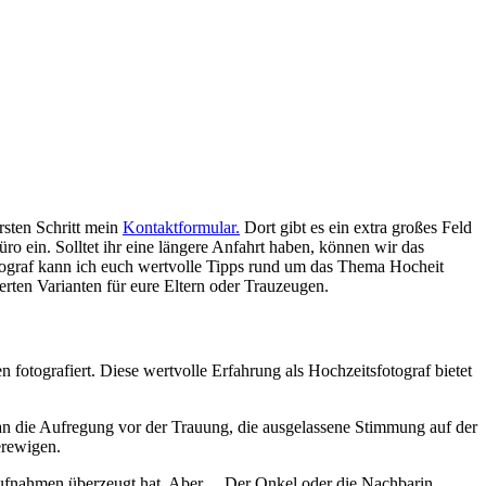
rsten Schritt mein
Kontaktformular.
Dort gibt es ein extra großes Feld
ro ein. Solltet ihr eine längere Anfahrt haben, können wir das
ograf kann ich euch wertvolle Tipps rund um das Thema Hocheit
erten Varianten für eure Eltern oder Trauzeugen.
 fotografiert. Diese wertvolle Erfahrung als Hochzeitsfotograf bietet
 an die Aufregung vor der Trauung, die ausgelassene Stimmung auf der
erewigen.
saufnahmen überzeugt hat. Aber… Der Onkel oder die Nachbarin