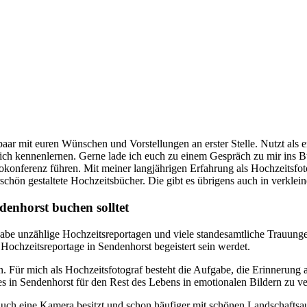
paar mit euren Wünschen und Vorstellungen an erster Stelle. Nutzt als e
lich kennenlernen. Gerne lade ich euch zu einem Gespräch zu mir ins Bü
onferenz führen. Mit meiner langjährigen Erfahrung als Hochzeitsfot
hön gestaltete Hochzeitsbücher. Die gibt es übrigens auch in verklein
denhorst buchen solltet
habe unzählige Hochzeitsreportagen und viele standesamtliche Trauungen
 Hochzeitsreportage in Sendenhorst begeistert sein werdet.
n. Für mich als Hochzeitsfotograf besteht die Aufgabe, die Erinnerung
es in Sendenhorst für den Rest des Lebens in emotionalen Bildern zu v
r auch eine Kamera besitzt und schon häufiger mit schönen Landschaft