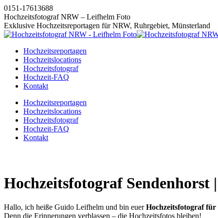
Zum
0151-17613688
Inhalt
Hochzeitsfotograf NRW – Leifhelm Foto
springen
Exklusive Hochzeitsreportagen für NRW, Ruhrgebiet, Münsterland
Hochzeitsreportagen
Hochzeitslocations
Hochzeitsfotograf
Hochzeit-FAQ
Kontakt
Instagram
Facebook
Pinterest
X
Hochzeitsreportagen
page
page
page
page
Hochzeitslocations
opens
opens
opens
opens
Hochzeitsfotograf
in
in
in
in
Hochzeit-FAQ
new
new
new
new
Kontakt
window
window
window
window
Hochzeitsfotograf Sendenhorst 
Hallo, ich heiße Guido Leifhelm und bin euer
Hochzeitsfotograf für
Denn die Erinnerungen verblassen – die Hochzeitsfotos bleiben!