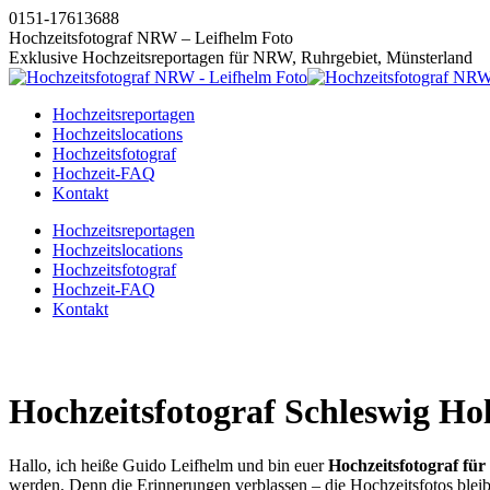
Zum
0151-17613688
Inhalt
Hochzeitsfotograf NRW – Leifhelm Foto
springen
Exklusive Hochzeitsreportagen für NRW, Ruhrgebiet, Münsterland
Hochzeitsreportagen
Hochzeitslocations
Hochzeitsfotograf
Hochzeit-FAQ
Kontakt
Instagram
Facebook
Pinterest
X
Hochzeitsreportagen
page
page
page
page
Hochzeitslocations
opens
opens
opens
opens
Hochzeitsfotograf
in
in
in
in
Hochzeit-FAQ
new
new
new
new
Kontakt
window
window
window
window
Hochzeitsfotograf Schleswig Hol
Hallo, ich heiße Guido Leifhelm und bin euer
Hochzeitsfotograf für
werden. Denn die Erinnerungen verblassen – die Hochzeitsfotos blei