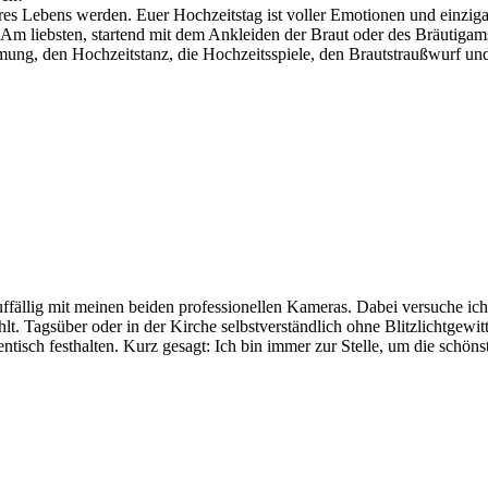
ures Lebens werden. Euer Hochzeitstag ist voller Emotionen und einzig
. Am liebsten, startend mit dem Ankleiden der Braut oder des Bräutigam
mung, den Hochzeitstanz, die Hochzeitsspiele, den Brautstraußwurf und a
ffällig mit meinen beiden professionellen Kameras. Dabei versuche ich
hlt. Tagsüber oder in der Kirche selbstverständlich ohne Blitzlichtgewi
tisch festhalten. Kurz gesagt: Ich bin immer zur Stelle, um die schöns