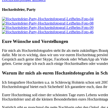
Hochzeitsfeier, Party
Eure Wünsche und Vorstellungen
Für mich als Hochzeitsfotografen steht ihr als mein zukünftiges Braut
dafür. Mir ist es wichtig, dass wir uns vor eurem Hochzeitstag persön
Gespräch auch gerne über Skype, Facebook oder WhatsApp als Videok
geben. Gerne zeige ich euch auch einige Hochzeitsalben oder wundersc
Warum ihr mich als euren Hochzeitsfotografen in Schl
Ich fotografiere Hochzeiten u.a. in Schleswig Holstein schon seit 20
Hochzeitsfotograf bietet euch Sicherheit! Ich garantiere euch, dass i
Eurer Hochzeitstag soll einer der schönsten Tage eures Lebens werde
Hochzeitsfeier und all die kleinen Besonderheiten eures Hochzeitstag
Natürlich gibt es manchmal die nette Nachbarin oder den Onkel, de