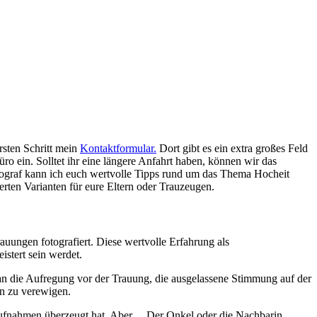
rsten Schritt mein
Kontaktformular.
Dort gibt es ein extra großes Feld
ro ein. Solltet ihr eine längere Anfahrt haben, können wir das
ograf kann ich euch wertvolle Tipps rund um das Thema Hocheit
erten Varianten für eure Eltern oder Trauzeugen.
auungen fotografiert. Diese wertvolle Erfahrung als
istert sein werdet.
 an die Aufregung vor der Trauung, die ausgelassene Stimmung auf der
rn zu verewigen.
saufnahmen überzeugt hat. Aber… Der Onkel oder die Nachbarin