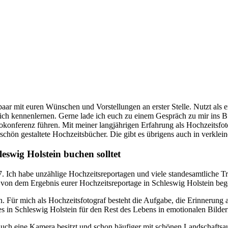
paar mit euren Wünschen und Vorstellungen an erster Stelle. Nutzt als e
lich kennenlernen. Gerne lade ich euch zu einem Gespräch zu mir ins Bü
onferenz führen. Mit meiner langjährigen Erfahrung als Hochzeitsfot
hön gestaltete Hochzeitsbücher. Die gibt es übrigens auch in verklein
eswig Holstein buchen solltet
07. Ich habe unzählige Hochzeitsreportagen und viele standesamtliche Tr
hr von dem Ergebnis eurer Hochzeitsreportage in Schleswig Holstein bege
n. Für mich als Hochzeitsfotograf besteht die Aufgabe, die Erinnerung
es in Schleswig Holstein für den Rest des Lebens in emotionalen Bilde
r auch eine Kamera besitzt und schon häufiger mit schönen Landschaft