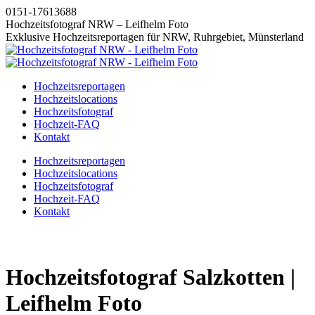
Zum
0151-17613688
Inhalt
Hochzeitsfotograf NRW – Leifhelm Foto
springen
Exklusive Hochzeitsreportagen für NRW, Ruhrgebiet, Münsterland
Hochzeitsreportagen
Hochzeitslocations
Hochzeitsfotograf
Hochzeit-FAQ
Kontakt
Instagram
Facebook
Pinterest
X
Hochzeitsreportagen
page
page
page
page
Hochzeitslocations
opens
opens
opens
opens
Hochzeitsfotograf
in
in
in
in
Hochzeit-FAQ
new
new
new
new
Kontakt
window
window
window
window
Hochzeitsfotograf Salzkotten |
Leifhelm Foto