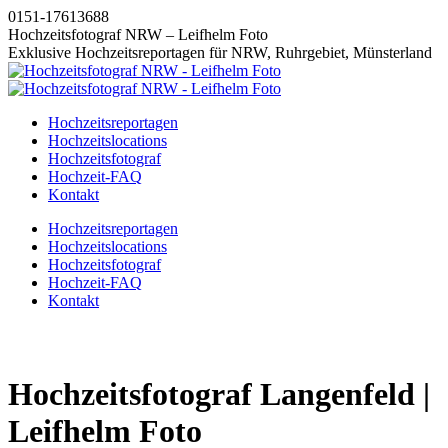
Zum
0151-17613688
Inhalt
Hochzeitsfotograf NRW – Leifhelm Foto
springen
Exklusive Hochzeitsreportagen für NRW, Ruhrgebiet, Münsterland
Hochzeitsreportagen
Hochzeitslocations
Hochzeitsfotograf
Hochzeit-FAQ
Kontakt
Instagram
Facebook
Pinterest
X
Hochzeitsreportagen
page
page
page
page
Hochzeitslocations
opens
opens
opens
opens
Hochzeitsfotograf
in
in
in
in
Hochzeit-FAQ
new
new
new
new
Kontakt
window
window
window
window
Hochzeitsfotograf Langenfeld |
Leifhelm Foto