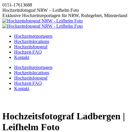
Zum
0151-17613688
Inhalt
Hochzeitsfotograf NRW – Leifhelm Foto
springen
Exklusive Hochzeitsreportagen für NRW, Ruhrgebiet, Münsterland
Hochzeitsreportagen
Hochzeitslocations
Hochzeitsfotograf
Hochzeit-FAQ
Kontakt
Instagram
Facebook
Pinterest
X
Hochzeitsreportagen
page
page
page
page
Hochzeitslocations
opens
opens
opens
opens
Hochzeitsfotograf
in
in
in
in
Hochzeit-FAQ
new
new
new
new
Kontakt
window
window
window
window
Hochzeitsfotograf Ladbergen |
Leifhelm Foto