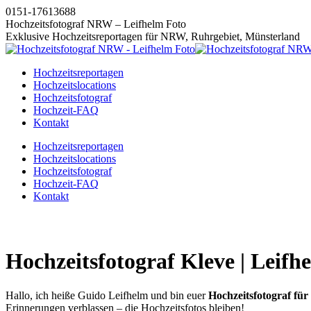
Zum
0151-17613688
Inhalt
Hochzeitsfotograf NRW – Leifhelm Foto
springen
Exklusive Hochzeitsreportagen für NRW, Ruhrgebiet, Münsterland
Hochzeitsreportagen
Hochzeitslocations
Hochzeitsfotograf
Hochzeit-FAQ
Kontakt
Instagram
Facebook
Pinterest
X
Hochzeitsreportagen
page
page
page
page
Hochzeitslocations
opens
opens
opens
opens
Hochzeitsfotograf
in
in
in
in
Hochzeit-FAQ
new
new
new
new
Kontakt
window
window
window
window
Hochzeitsfotograf Kleve | Leifh
Hallo, ich heiße Guido Leifhelm und bin euer
Hochzeitsfotograf für
Erinnerungen verblassen – die Hochzeitsfotos bleiben!