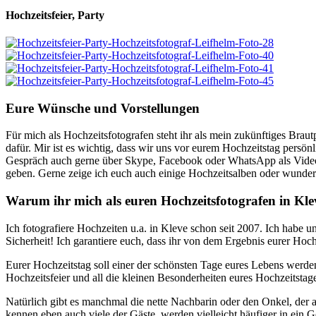
Hochzeitsfeier, Party
Eure Wünsche und Vorstellungen
Für mich als Hochzeitsfotografen steht ihr als mein zukünftiges Braut
dafür. Mir ist es wichtig, dass wir uns vor eurem Hochzeitstag persön
Gespräch auch gerne über Skype, Facebook oder WhatsApp als Videok
geben. Gerne zeige ich euch auch einige Hochzeitsalben oder wundersc
Warum ihr mich als euren Hochzeitsfotografen in Klev
Ich fotografiere Hochzeiten u.a. in Kleve schon seit 2007. Ich habe u
Sicherheit! Ich garantiere euch, dass ihr von dem Ergebnis eurer Hoch
Eurer Hochzeitstag soll einer der schönsten Tage eures Lebens werde
Hochzeitsfeier und all die kleinen Besonderheiten eures Hochzeitstag
Natürlich gibt es manchmal die nette Nachbarin oder den Onkel, de
kennen eben auch viele der Gäste, werden vielleicht häufiger in ei