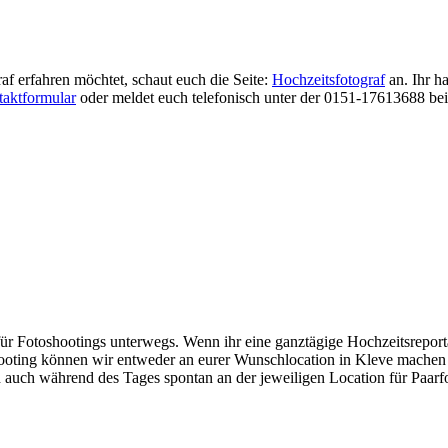
f erfahren möchtet, schaut euch die Seite:
Hochzeitsfotograf
an. Ihr h
aktformular
oder meldet euch telefonisch unter der 0151-17613688 bei 
für Fotoshootings unterwegs. Wenn ihr eine ganztägige Hochzeitsrepor
oting können wir entweder an eurer Wunschlocation in Kleve machen 
 auch während des Tages spontan an der jeweiligen Location für Paarfot