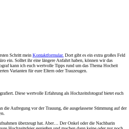
rsten Schritt mein
Kontaktformular.
Dort gibt es ein extra großes Feld
ro ein. Solltet ihr eine längere Anfahrt haben, können wir das
ograf kann ich euch wertvolle Tipps rund um das Thema Hocheit
erten Varianten für eure Eltern oder Trauzeugen.
rafiert. Diese wertvolle Erfahrung als Hochzeitsfotograf bietet euch
 an die Aufregung vor der Trauung, die ausgelassene Stimmung auf der
en.
saufnahmen überzeugt hat. Aber… Der Onkel oder die Nachbarin
 eure Hochzeitsfeier genießen und machen dann keine oder nur noch