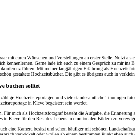
paar mit euren Wünschen und Vorstellungen an erster Stelle. Nutzt als e
lich kennenlernen. Gerne lade ich euch zu einem Gespräch zu mir ins Bü
onferenz führen. Mit meiner langjährigen Erfahrung als Hochzeitsfot
hön gestaltete Hochzeitsbücher. Die gibt es übrigens auch in verklein
e buchen solltet
nzählige Hochzeitsreportagen und viele standesamtliche Trauungen fotog
zeitsreportage in Kleve begeistert sein werdet.
n. Für mich als Hochzeitsfotograf besteht die Aufgabe, die Erinnerung
es in Kleve für den Rest des Lebens in emotionalen Bildern zu verewig
r auch eine Kamera besitzt und schon häufiger mit schönen Landschaft
n Gespräch verwickelt oder wollen ab einem bestimmten Punkt eben auch