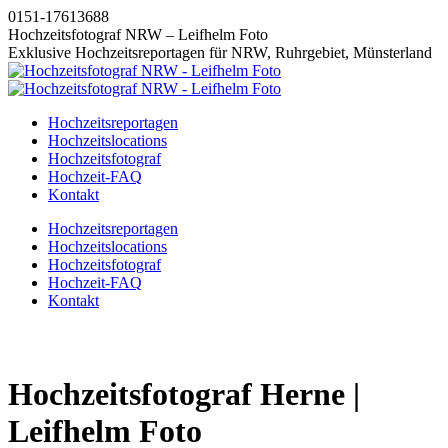
Zum
0151-17613688
Inhalt
Hochzeitsfotograf NRW – Leifhelm Foto
springen
Exklusive Hochzeitsreportagen für NRW, Ruhrgebiet, Münsterland
Hochzeitsreportagen
Hochzeitslocations
Hochzeitsfotograf
Hochzeit-FAQ
Kontakt
Instagram
Facebook
Pinterest
X
Hochzeitsreportagen
page
page
page
page
Hochzeitslocations
opens
opens
opens
opens
Hochzeitsfotograf
in
in
in
in
Hochzeit-FAQ
new
new
new
new
Kontakt
window
window
window
window
Hochzeitsfotograf Herne |
Leifhelm Foto