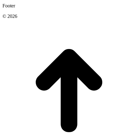
Footer
© 2026
t
T