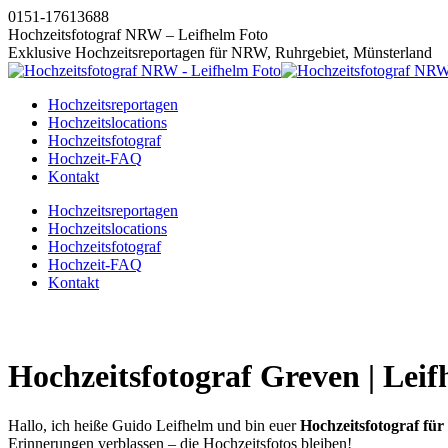
Zum
0151-17613688
Inhalt
Hochzeitsfotograf NRW – Leifhelm Foto
springen
Exklusive Hochzeitsreportagen für NRW, Ruhrgebiet, Münsterland
Hochzeitsreportagen
Hochzeitslocations
Hochzeitsfotograf
Hochzeit-FAQ
Kontakt
Instagram
Facebook
Pinterest
X
Hochzeitsreportagen
page
page
page
page
Hochzeitslocations
opens
opens
opens
opens
Hochzeitsfotograf
in
in
in
in
Hochzeit-FAQ
new
new
new
new
Kontakt
window
window
window
window
Hochzeitsfotograf Greven | Lei
Hallo, ich heiße Guido Leifhelm und bin euer
Hochzeitsfotograf für
Erinnerungen verblassen – die Hochzeitsfotos bleiben!