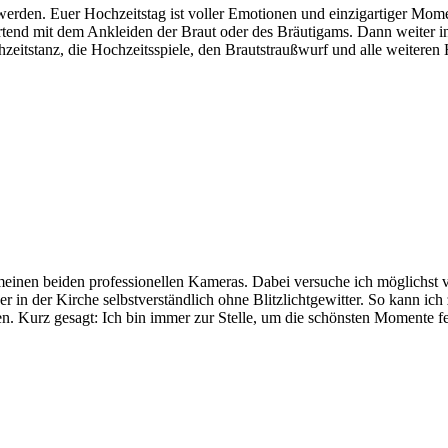
werden. Euer Hochzeitstag ist voller Emotionen und einzigartiger Momen
artend mit dem Ankleiden der Braut oder des Bräutigams. Dann weiter in
eitstanz, die Hochzeitsspiele, den Brautstraußwurf und alle weiteren Hi
meinen beiden professionellen Kameras. Dabei versuche ich möglichst v
er in der Kirche selbstverständlich ohne Blitzlichtgewitter. So kann ic
n. Kurz gesagt: Ich bin immer zur Stelle, um die schönsten Momente fes