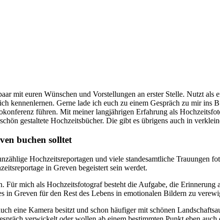
paar mit euren Wünschen und Vorstellungen an erster Stelle. Nutzt als e
lich kennenlernen. Gerne lade ich euch zu einem Gespräch zu mir ins Bü
onferenz führen. Mit meiner langjährigen Erfahrung als Hochzeitsfot
hön gestaltete Hochzeitsbücher. Die gibt es übrigens auch in verklein
ven buchen solltet
unzählige Hochzeitsreportagen und viele standesamtliche Trauungen foto
zeitsreportage in Greven begeistert sein werdet.
n. Für mich als Hochzeitsfotograf besteht die Aufgabe, die Erinnerung
ges in Greven für den Rest des Lebens in emotionalen Bildern zu verewi
r auch eine Kamera besitzt und schon häufiger mit schönen Landschaft
n Gespräch verwickelt oder wollen ab einem bestimmten Punkt eben auch