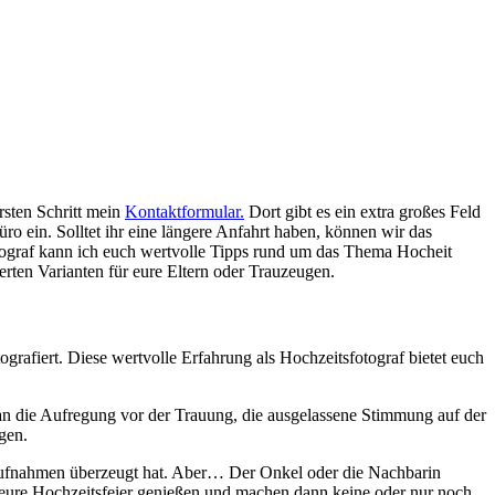
rsten Schritt mein
Kontaktformular.
Dort gibt es ein extra großes Feld
ro ein. Solltet ihr eine längere Anfahrt haben, können wir das
ograf kann ich euch wertvolle Tipps rund um das Thema Hocheit
erten Varianten für eure Eltern oder Trauzeugen.
grafiert. Diese wertvolle Erfahrung als Hochzeitsfotograf bietet euch
 an die Aufregung vor der Trauung, die ausgelassene Stimmung auf der
gen.
saufnahmen überzeugt hat. Aber… Der Onkel oder die Nachbarin
 eure Hochzeitsfeier genießen und machen dann keine oder nur noch