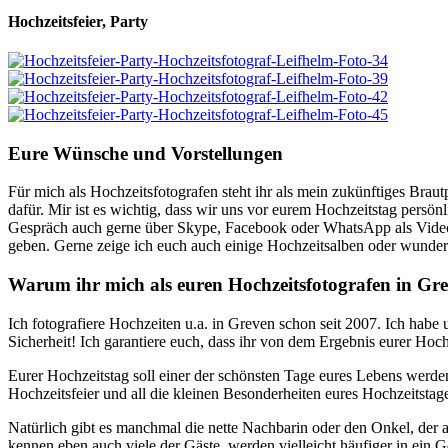
Hochzeitsfeier, Party
Eure Wünsche und Vorstellungen
Für mich als Hochzeitsfotografen steht ihr als mein zukünftiges Braut
dafür. Mir ist es wichtig, dass wir uns vor eurem Hochzeitstag persön
Gespräch auch gerne über Skype, Facebook oder WhatsApp als Videok
geben. Gerne zeige ich euch auch einige Hochzeitsalben oder wundersc
Warum ihr mich als euren Hochzeitsfotografen in Gre
Ich fotografiere Hochzeiten u.a. in Greven schon seit 2007. Ich habe 
Sicherheit! Ich garantiere euch, dass ihr von dem Ergebnis eurer Hoch
Eurer Hochzeitstag soll einer der schönsten Tage eures Lebens werde
Hochzeitsfeier und all die kleinen Besonderheiten eures Hochzeitsta
Natürlich gibt es manchmal die nette Nachbarin oder den Onkel, de
kennen eben auch viele der Gäste, werden vielleicht häufiger in ei