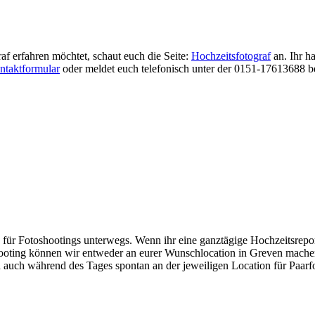
f erfahren möchtet, schaut euch die Seite:
Hochzeitsfotograf
an. Ihr h
ntaktformular
oder meldet euch telefonisch unter der 0151-17613688 be
 für Fotoshootings unterwegs. Wenn ihr eine ganztägige Hochzeitsrep
ooting können wir entweder an eurer Wunschlocation in Greven machen
 auch während des Tages spontan an der jeweiligen Location für Paarfot