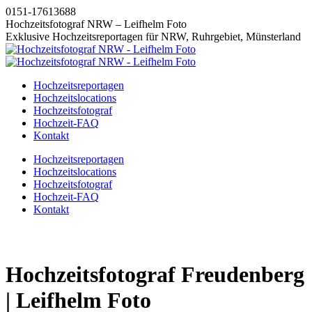
Zum
0151-17613688
Inhalt
Hochzeitsfotograf NRW – Leifhelm Foto
springen
Exklusive Hochzeitsreportagen für NRW, Ruhrgebiet, Münsterland
Hochzeitsreportagen
Hochzeitslocations
Hochzeitsfotograf
Hochzeit-FAQ
Kontakt
Instagram
Facebook
Pinterest
X
Hochzeitsreportagen
page
page
page
page
Hochzeitslocations
opens
opens
opens
opens
Hochzeitsfotograf
in
in
in
in
Hochzeit-FAQ
new
new
new
new
Kontakt
window
window
window
window
Hochzeitsfotograf Freudenberg
| Leifhelm Foto