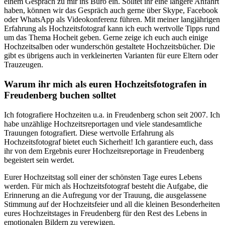
einem Gespräch zu mir ins Büro ein. Solltet ihr eine längere Anfahrt
haben, können wir das Gespräch auch gerne über Skype, Facebook
oder WhatsApp als Videokonferenz führen. Mit meiner langjährigen
Erfahrung als Hochzeitsfotograf kann ich euch wertvolle Tipps rund
um das Thema Hocheit geben. Gerne zeige ich euch auch einige
Hochzeitsalben oder wunderschön gestaltete Hochzeitsbücher. Die
gibt es übrigens auch in verkleinerten Varianten für eure Eltern oder
Trauzeugen.
Warum ihr mich als euren Hochzeitsfotografen in
Freudenberg buchen solltet
Ich fotografiere Hochzeiten u.a. in Freudenberg schon seit 2007. Ich
habe unzählige Hochzeitsreportagen und viele standesamtliche
Trauungen fotografiert. Diese wertvolle Erfahrung als
Hochzeitsfotograf bietet euch Sicherheit! Ich garantiere euch, dass
ihr von dem Ergebnis eurer Hochzeitsreportage in Freudenberg
begeistert sein werdet.
Eurer Hochzeitstag soll einer der schönsten Tage eures Lebens
werden. Für mich als Hochzeitsfotograf besteht die Aufgabe, die
Erinnerung an die Aufregung vor der Trauung, die ausgelassene
Stimmung auf der Hochzeitsfeier und all die kleinen Besonderheiten
eures Hochzeitstages in Freudenberg für den Rest des Lebens in
emotionalen Bildern zu verewigen.