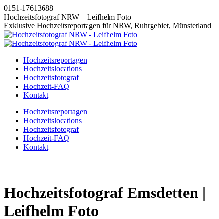
Zum
0151-17613688
Inhalt
Hochzeitsfotograf NRW – Leifhelm Foto
springen
Exklusive Hochzeitsreportagen für NRW, Ruhrgebiet, Münsterland
Hochzeitsreportagen
Hochzeitslocations
Hochzeitsfotograf
Hochzeit-FAQ
Kontakt
Instagram
Facebook
Pinterest
X
Hochzeitsreportagen
page
page
page
page
Hochzeitslocations
opens
opens
opens
opens
Hochzeitsfotograf
in
in
in
in
Hochzeit-FAQ
new
new
new
new
Kontakt
window
window
window
window
Hochzeitsfotograf Emsdetten |
Leifhelm Foto