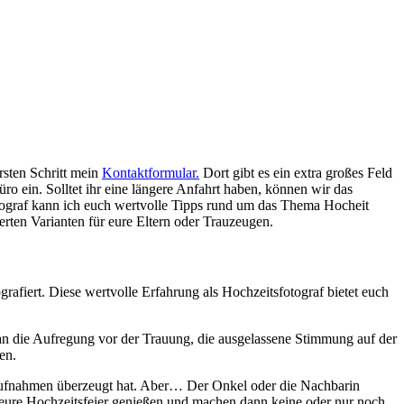
rsten Schritt mein
Kontaktformular.
Dort gibt es ein extra großes Feld
ro ein. Solltet ihr eine längere Anfahrt haben, können wir das
ograf kann ich euch wertvolle Tipps rund um das Thema Hocheit
erten Varianten für eure Eltern oder Trauzeugen.
rafiert. Diese wertvolle Erfahrung als Hochzeitsfotograf bietet euch
 an die Aufregung vor der Trauung, die ausgelassene Stimmung auf der
en.
saufnahmen überzeugt hat. Aber… Der Onkel oder die Nachbarin
 eure Hochzeitsfeier genießen und machen dann keine oder nur noch