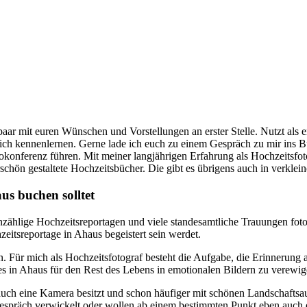
paar mit euren Wünschen und Vorstellungen an erster Stelle. Nutzt als e
lich kennenlernen. Gerne lade ich euch zu einem Gespräch zu mir ins Bü
onferenz führen. Mit meiner langjährigen Erfahrung als Hochzeitsfot
hön gestaltete Hochzeitsbücher. Die gibt es übrigens auch in verklein
us buchen solltet
nzählige Hochzeitsreportagen und viele standesamtliche Trauungen fotog
zeitsreportage in Ahaus begeistert sein werdet.
n. Für mich als Hochzeitsfotograf besteht die Aufgabe, die Erinnerung
ges in Ahaus für den Rest des Lebens in emotionalen Bildern zu verewig
r auch eine Kamera besitzt und schon häufiger mit schönen Landschaft
n Gespräch verwickelt oder wollen ab einem bestimmten Punkt eben auch