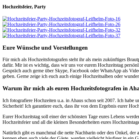
Hochzeitsfeier, Party
Eure Wünsche und Vorstellungen
Für mich als Hochzeitsfotografen steht ihr als mein zukünftiges Braut
dafür. Mir ist es wichtig, dass wir uns vor eurem Hochzeitstag persön
Gespräch auch gerne über Skype, Facebook oder WhatsApp als Videok
geben. Gerne zeige ich euch auch einige Hochzeitsalben oder wundersc
Warum ihr mich als euren Hochzeitsfotografen in Aha
Ich fotografiere Hochzeiten u.a. in Ahaus schon seit 2007. Ich habe u
Sicherheit! Ich garantiere euch, dass ihr von dem Ergebnis eurer Hoch
Eurer Hochzeitstag soll einer der schönsten Tage eures Lebens werde
Hochzeitsfeier und all die kleinen Besonderheiten eures Hochzeitsta
Natürlich gibt es manchmal die nette Nachbarin oder den Onkel, de
kennen eben auch viele der Gäste, werden vielleicht häufiger in ei