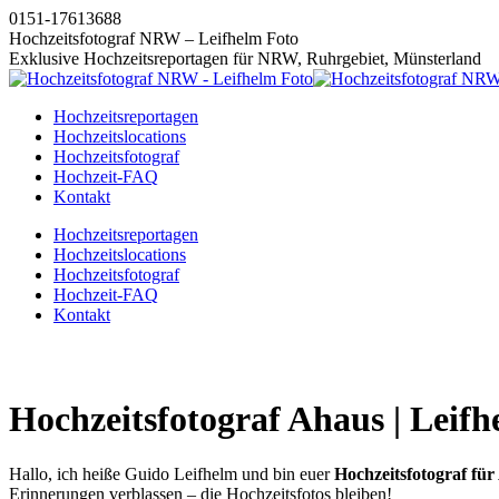
Zum
0151-17613688
Inhalt
Hochzeitsfotograf NRW – Leifhelm Foto
springen
Exklusive Hochzeitsreportagen für NRW, Ruhrgebiet, Münsterland
Hochzeitsreportagen
Hochzeitslocations
Hochzeitsfotograf
Hochzeit-FAQ
Kontakt
Instagram
Facebook
Pinterest
X
Hochzeitsreportagen
page
page
page
page
Hochzeitslocations
opens
opens
opens
opens
Hochzeitsfotograf
in
in
in
in
Hochzeit-FAQ
new
new
new
new
Kontakt
window
window
window
window
Hochzeitsfotograf Ahaus | Leif
Hallo, ich heiße Guido Leifhelm und bin euer
Hochzeitsfotograf für
Erinnerungen verblassen – die Hochzeitsfotos bleiben!