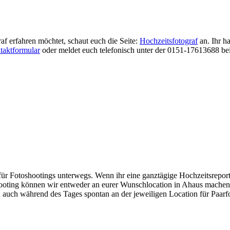
f erfahren möchtet, schaut euch die Seite:
Hochzeitsfotograf
an. Ihr h
taktformular
oder meldet euch telefonisch unter der 0151-17613688 bei 
für Fotoshootings unterwegs. Wenn ihr eine ganztägige Hochzeitsrepor
ooting können wir entweder an eurer Wunschlocation in Ahaus machen 
 auch während des Tages spontan an der jeweiligen Location für Paarfot